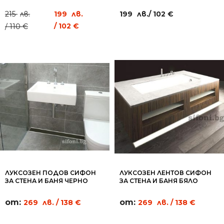
ПЛОЧКА 20Х20СМ - RL16
КРЪГОВЕ 20Х20СМ - RL15
Original
Current
215
лв.
199
лв.
199
лв.
/ 102 €
price
price
/ 102 €
/ 110 €
was:
is:
215 лв.
199 лв.
/
/
110
102
€.
€.
ЛУКСОЗЕН ПОДОВ СИФОН
ЛУКСОЗЕН ЛЕНТОВ СИФОН
ЗА СТЕНА И БАНЯ ЧЕРНО
ЗА СТЕНА И БАНЯ БЯЛО
СТЪКЛО - WL09
СТЪКЛО - WL07
от:
от:
269
лв.
/ 138 €
269
лв.
/ 138 €