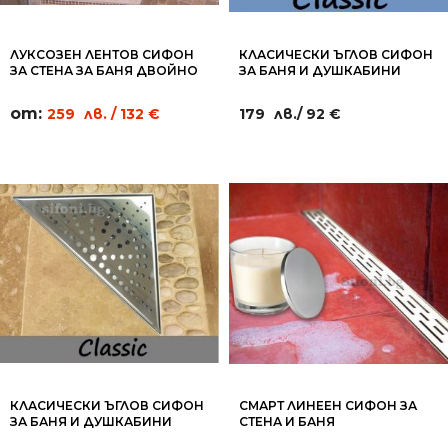
ЛУКСОЗЕН ЛЕНТОВ СИФОН
КЛАСИЧЕСКИ ЪГЛОВ СИФОН
ЗА СТЕНА ЗА БАНЯ ДВОЙНО
ЗА БАНЯ И ДУШКАБИНИ
ВЕРСАЧЕ - WL04
ПЛОЧКА 20Х20СМ - RC16
от:
259
лв.
/ 132 €
179
лв.
/ 92 €
КЛАСИЧЕСКИ ЪГЛОВ СИФОН
СМАРТ ЛИНЕЕН СИФОН ЗА
ЗА БАНЯ И ДУШКАБИНИ
СТЕНА И БАНЯ
КРЪГОВЕ 20Х20СМ - RC15
ПРАВОЪГЪЛНИЦИ - SM02