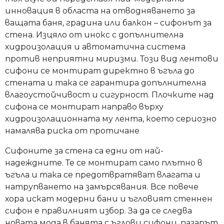
инновация в областа на отводняването за
ващата баня, градина или балкон – сифонът за
стена. Изцяло от инокс с допълнителна
хидроизолация и автоматична система
против неприятни миризми. Този вид лентови
сифони се монтират директно в ъгъла до
стената и така се гарантира допълнителна
влагоустойчивост и сигурност. Плочките над
сифона се монтират направо върху
хидроизолационната му лента, което сериозно
намалява риска от протичане
Сифоните за стена са едни от най-
надеждните. Те се монтират само плътно в
ъгъла и така се предотвратяват влагата и
натрупването на замърсявания. Все повече
хора искат модерни бани и ъгловият стеннен
сифон е правилният избор. За да се следва
новата мода в банята с ъглови сифони, пазарът