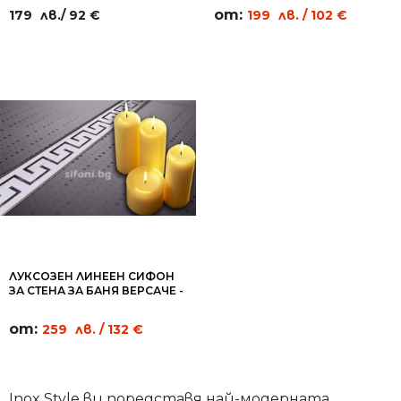
от:
179
лв.
/ 92 €
199
лв.
/ 102 €
ЛУКСОЗЕН ЛИНЕЕН СИФОН
ЗА СТЕНА ЗА БАНЯ ВЕРСАЧЕ -
WL12
от:
259
лв.
/ 132 €
Inox Style ви поредставя най-модерната