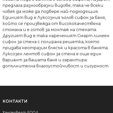
предлага разнообразни видове, така че всеки
човек да може да подбере най-подходящия.
Единият вид е Луксозния ъглов сифон за баня,
който се произвежда от висококачествена
стомана и е готов за монтаж на стената.
Другият вид е така нареченият Смарт линеен
сифон за стена с полирана решетка, която
придава неотразим блясък и красота в банята.
Луксозен лентов сифон за стена е още един
вариант за вашата баня и гарантира
допълнителна влагоустойчивост и сигурност
КОНТАКТИ
Ханделвелт ЕООД