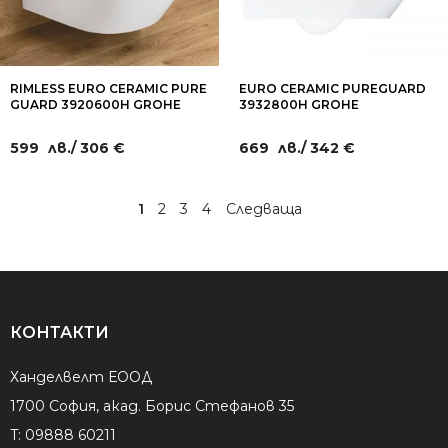
RIMLESS EURO CERAMIC PURE
EURO CERAMIC PUREGUARD
GUARD 3920600H GROHE
3932800H GROHE
КОМПАКТНА ТОАЛЕТНА
КОНЗОЛНА ТОАЛЕТНА
ЧИНИЯ
RIMLESS
599
лв.
/ 306 €
669
лв.
/ 342 €
1
2
3
4
→
КОНТАКТИ
Ханделвелт ЕООД
1700 София, акад. Борис Стефанов 35
T:
09888 60211