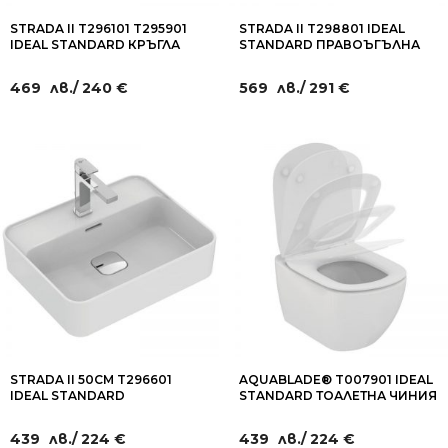
STRADA II T296101 T295901
STRADA II T298801 IDEAL
IDEAL STANDARD КРЪГЛА
STANDARD ПРАВОЪГЪЛНА
МИВКА 45СМ ЗА МОНТАЖ
МИВКА ЗА ВГРАЖДАНЕ В
ВЪРХУ ПЛОТ
ШКАФ 54СМ
469
лв.
/ 240 €
569
лв.
/ 291 €
STRADA II 50СМ T296601
AQUABLADE® T007901 IDEAL
IDEAL STANDARD
STANDARD ТОАЛЕТНА ЧИНИЯ
УМИВАЛНИК ЗА БАНЯ ЗА
ЗА МОНТАЖ НА СТЕНА
МОНТАЖ ВЪРХУ МЕБЕЛ
439
лв.
/ 224 €
439
лв.
/ 224 €