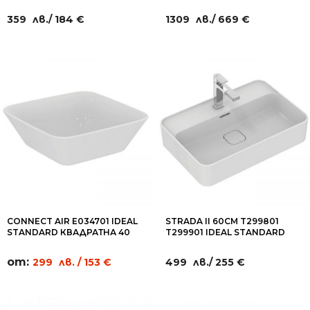
ВЕРТИКАЛНО ОТТИЧАНЕ И
ПРОДЪЛГОВАТА МИВКА С
КАПАК С ПЛАВНО СПУСКАНЕ
ОТВОР ЗА СМЕСИТЕЛ120Х43
359
лв.
/ 184 €
1309
лв.
/ 669 €
СМ
CONNECT AIR E034701 IDEAL
STRADA II 60СМ T299801
STANDARD КВАДРАТНА 40
T299901 IDEAL STANDARD
СМ/ПРАВОЪГЪЛНА 60 СМ
МИВКА ЗА МОНТАЖ ВЪРХУ
МИВКА С МОНТАЖ ВЪРХУ
ПЛОТ С/БЕЗ ОТВОР ЗА
от:
299
лв.
/ 153 €
499
лв.
/ 255 €
ПЛОТ
СМЕСИТЕЛ