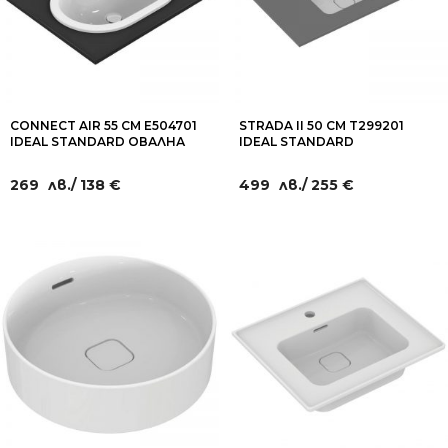
CONNECT AIR 55 CM E504701
STRADA II 50 СМ T299201
IDEAL STANDARD ОВАЛНА
IDEAL STANDARD
MИВКА ЗА ВГРАЖДАНЕ В
УМИВАЛНИК ЗА БАНЯ ЗА
МЕБЕЛ
ВГРАЖДАНЕ ПОД ПЛОТ
269
лв.
/ 138 €
499
лв.
/ 255 €