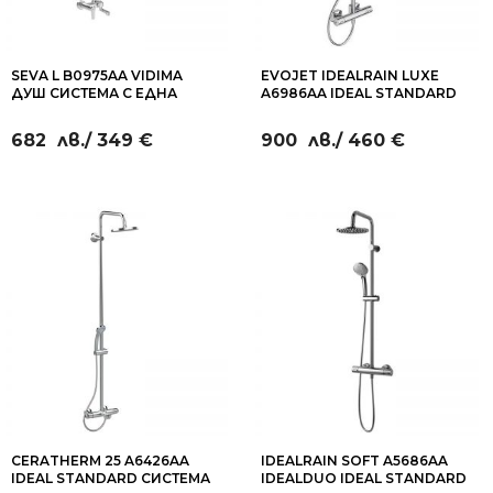
SEVA L B0975AA VIDIMA
EVOJET IDEALRAIN LUXE
ДУШ СИСТЕМА С ЕДНА
A6986AA IDEAL STANDARD
РЪКОХВАТКА
ДУШ СМЕСИТЕЛ С ДВЕ
ФУНКЦИИ
682
лв.
/ 349 €
900
лв.
/ 460 €
CERATHERM 25 A6426AA
IDEALRAIN SOFT A5686AA
IDEAL STANDARD СИСТЕМА
IDEALDUO IDEAL STANDARD