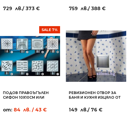
СТЕНЕН ТЕРМОСТАТ ЗА
ДУШ СИСТЕМА СЪС СТЕНЕН
ВАНА И ДУШ
ТЕРМОСТАТ
729
лв.
/ 373 €
759
лв.
/ 388 €
SALE 7%
ПОДОВ ПРАВОЪГЪЛЕН
РЕВИЗИОНЕН ОТВОР ЗА
СИФОН 10Х10СМ ИЛИ
БАНЯ И КУХНЯ ИЗЦЯЛО ОТ
20Х20СМ - RC13
ИНОКС - ПО РАЗМЕР НА
КЛИЕНТА
от:
84
лв.
/ 43 €
149
лв.
/ 76 €