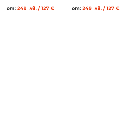
TL12
ML01
от:
249
лв.
/ 127 €
от:
249
лв.
/ 127 €