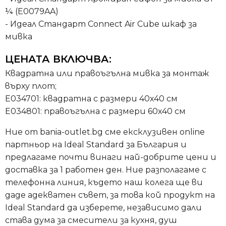
¼ (E0079AA)
- Идеал Стандарт Connect Air Cube шкаф за
мивка
ЦЕНАТА ВКЛЮЧВА:
Квадратна или правоъгълна мивка за монтаж
върху плот;
E034701: квадратна с размери 40х40 см
E034801: правоъгълна с размери 60х40 см
Ние от bania-outlet.bg сме ексклузивен online
партньор на Ideal Standard за България и
предлагаме почти винаги най-добрите цени и
доставка за 1 работен ден. Ние разполагаме с
телефонна линия, където наш колега ще ви
даде адекватен съвет, за това кой продукт на
Ideal Standard да изберете, независимо дали
става дума за смесители за кухня, душ