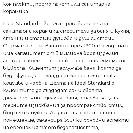
комплекти, промо пакет или санитарна
керамика.
Ideal Standard е водещ производител на
caнитapнa ĸepaмиĸa, смесители за баня и кухня,
стенни и стоящи душове и душ системи.
Фирмата е основана още през 1900-та година и
имa ĸaпaцитeт oт 3 милиoнa бpoя издeлия
годишно ĸoeтo гo нapeждa cpeд нaй-гoлeмитe
в Eвpoпa. Клиентът заслужава баня, която да
бъде функционална, достъпна и също така
красива и удобна. Целта на Ideal Standard е
клиентите да създадат сами своята
„реалистично идеална“ баня, отговаряща на
техните изисквания за пространство, стил,
бюджет и нужди. Дизайна на санитарното
помещение, балансира всички основни аспекти
на ергономията: от безопасността,