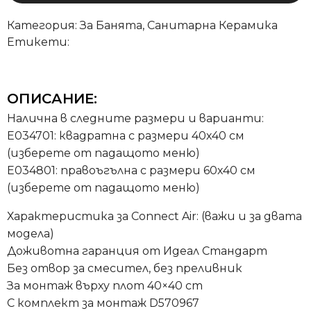
Категория:
За Банята
,
Санитарна Керамика
Етикети:
ОПИСАНИЕ:
Налична в следните размери и варианти:
E034701: квадратна с размери 40х40 см
(изберете от падащото меню)
E034801: правоъгълна с размери 60х40 см
(изберете от падащото меню)
Характеристика за Connect Air: (важи и за двата
модела)
Доживотна гаранция от Идеал Стандарт
Без отвор за смесител, без преливник
За монтаж върху плот 40×40 cm
С комплект за монтаж D570967