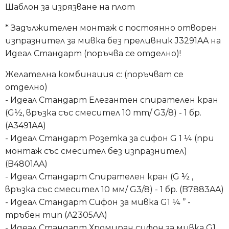
Шаблон за изрязване на плот
* Задължителен монтаж с постоянно отворен
изпразнител за мивка без преливник J3291AA на
Идеал Стандарт (поръчва се отделно)!
Желателна комбинация с: (поръчват се
отделно)
- Идеал Стандарт Елегантен спирателен кран
(G½, връзка със смесител 10 mm/ G3/8) - 1 бр.
(A3491AA)
- Идеал Стандарт Розетка за сифон G 1 ¼ (при
монтаж със смесител без изпразнител)
(B4801AA)
- Идеал Стандарт Спирателен кран (G ½ ,
връзка със смесител 10 мм/ G3/8) - 1 бр. (B7883AA)
- Идеал Стандарт Сифон за мивка G1 ¼ ’’ -
тръбен тип (A2305AA)
- Идеал Стандарт Хромиран сифон за мивка G1