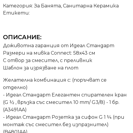
Категория:
За Банята
,
Санитарна Керамика
Етикети:
ОПИСАНИЕ:
Доживотна гаранция от Идеал Стандарт
Размери на мивка Connect: 58х43 см
С отвор за смесител, с преливник
Шаблон за изрязване на плот
Желателна комбинация с: (поръчват се
отделно)
- Идеал Стандарт Елегантен спирателен кран
(G ½ , връзка със смесител 10 mm/ G3/8) - 1 бр.
(A3491AA)
- Идеал Стандарт Розетка за сифон G 1 ¼ (при
монтаж със смесител без изпразнител)
(B4801AA)