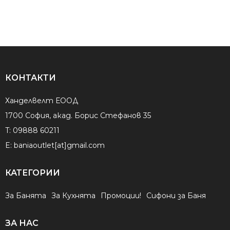
КОНТАКТИ
Ханделвелт ЕООД
1700 София, акад. Борис Стефанов 35
T:
09888 60211
E:
baniaoutlet[at]gmail.com
КАТЕГОРИИ
За Банята
За Кухнята
Промоции!
Сифони за Баня
ЗА НАС