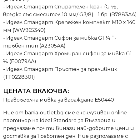
- Идеал Стандарт Спирателен кран (G ½ ,
връзка със смесител 10 мм/ G3/8) - 1 бр. (B7883AA)
- Идеал Стандарт Крепежен комплект M10 x 140
мм (WW965340)
- Идеал Стандарт Сифон за мивка G1 ¼ ’’ -
тръбен тип (A2305AA)
- Идеал Стандарт Хромиран сифон за мивка G1
¼ (E0079AA)
- Идеал Стандарт Пръстен за преливник
(TT0228301)
ЦЕНАТА ВКЛЮЧВА:
Правоъгълна мивка за вграждане E504401
Ние от bania-outlet.bg сме ексклузивен online
партньор на Ideal Standard за България и
предлагаме почти винаги най-добрите цени и
доставка за 1 работен ден. Ние разполагаме с