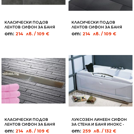
КЛАСИЧЕСКИ ПОДОВ
КЛАСИЧЕСКИ ПОДОВ
ЛЕНТОВ СИФОН ЗА БАНЯ
ЛЕНТОВ СИФОН ЗА БАНЯ
БЯЛО СТЪКЛО - WGC07
ВЕРСАЧЕ - MC01
от:
от:
214
лв.
/ 109 €
214
лв.
/ 109 €
КЛАСИЧЕСКИ ПОДОВ
ЛУКСОЗЕН ЛИНЕЕН СИФОН
ЛЕНТОВ СИФОН ЗА БАНЯ
ЗА СТЕНА И БАНЯ ИНОКС -
ИНОКС - SC05
WL05
от:
от:
214
лв.
/ 109 €
259
лв.
/ 132 €