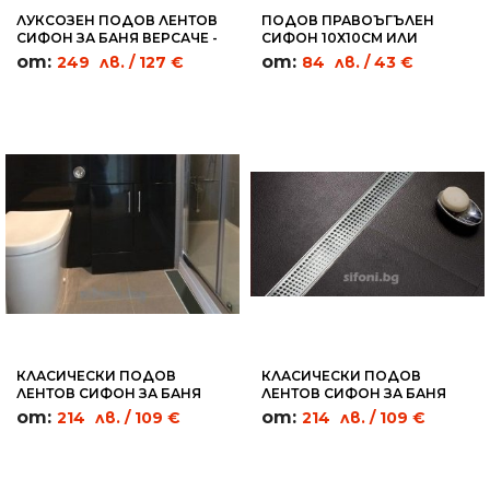
ЛУКСОЗЕН ПОДОВ ЛЕНТОВ
ПОДОВ ПРАВОЪГЪЛЕН
СИФОН ЗА БАНЯ ВЕРСАЧЕ -
СИФОН 10Х10СМ ИЛИ
ML01
20Х20СМ - RC13
от:
от:
249
лв.
/ 127 €
84
лв.
/ 43 €
КЛАСИЧЕСКИ ПОДОВ
КЛАСИЧЕСКИ ПОДОВ
ЛЕНТОВ СИФОН ЗА БАНЯ
ЛЕНТОВ СИФОН ЗА БАНЯ
ЧЕРНО СТЪКЛО - BGC09
КРЪГОВЕ - CC03
от:
от:
214
лв.
/ 109 €
214
лв.
/ 109 €