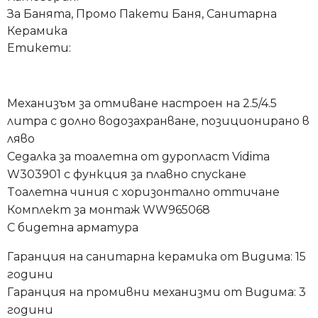
За Банята
,
Промо Пакети Баня
,
Санитарна
Керамика
Етикети:
Механизъм за отмиване настроен на 2.5/4.5
литра с долно водозахранване, позиционирано в
ляво
Седалка за тоалетна от дуропласт Vidima
W303901 с функция за плавно спускане
Tоалетна чиния с хоризонтално оттичане
Комплект за монтаж WW965068
С бидетна арматура
Гаранция на санитарна керамика от Видима: 15
години
Гаранция на промивни механизми от Видима: 3
години