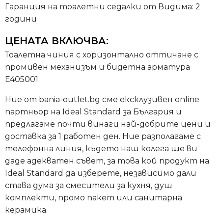
Гаранция на тоалетни седалки от Видима: 2
години
ЦЕНАТА ВКЛЮЧВА:
Тоалетна чиния с хоризонтално оттичане с
промивен механизъм и бидетна арматура
E405001
Ние от bania-outlet.bg сме ексклузивен online
партньор на Ideal Standard за България и
предлагаме почти винаги най-добрите цени и
доставка за 1 работен ден. Ние разполагаме с
телефонна линия, където наш колега ще ви
даде адекватен съвет, за това кой продукт на
Ideal Standard да изберете, независимо дали
става дума за смесители за кухня, душ
комплекти, промо пакет или санитарна
керамика.