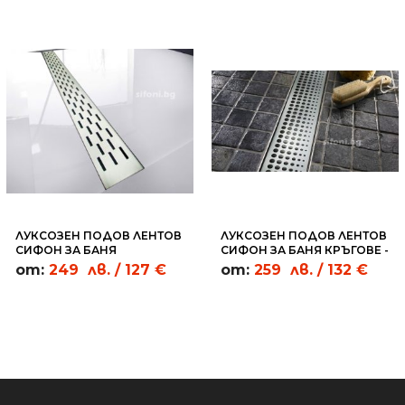
ЛУКСОЗЕН ПОДОВ ЛЕНТОВ
ЛУКСОЗЕН ПОДОВ ЛЕНТОВ
СИФОН ЗА БАНЯ
СИФОН ЗА БАНЯ КРЪГОВЕ -
ПРАВОЪГЪЛНИЦИ - LL02
CL03
от:
249
лв.
/ 127 €
от:
259
лв.
/ 132 €