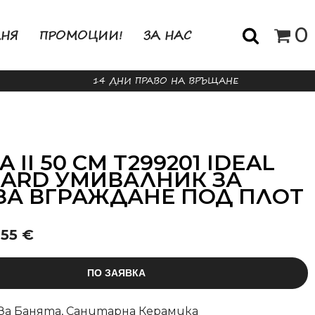
0
АНЯ
ПРОМОЦИИ!
ЗА НАС
14 ДНИ ПРАВО НА ВРЪЩАНЕ
 II 50 СМ T299201 IDEAL
ARD УМИВАЛНИК ЗА
ЗА ВГРАЖДАНЕ ПОД ПЛОТ
255 €
ПО ЗАЯВКА
За Банята
,
Санитарна Керамика