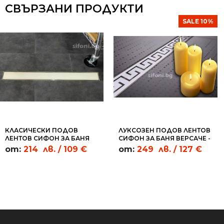
СВЪРЗАНИ ПРОДУКТИ
SALE 10%
КЛАСИЧЕСКИ ПОДОВ
ЛУКСОЗЕН ПОДОВ ЛЕНТОВ
ЛЕНТОВ СИФОН ЗА БАНЯ
СИФОН ЗА БАНЯ ВЕРСАЧЕ -
БЯЛО СТЪКЛО - WGC07
ML01
от:
214
лв.
/ 109 €
от:
249
лв.
/ 127 €