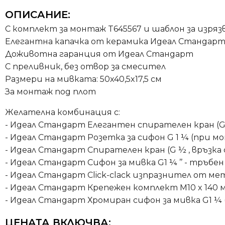
ОПИСАНИЕ:
С комплект за монтаж T645567 и шаблон за изряз
Елегантна капачка от керамика Идеал Стандарт
Доживотна гаранция от Идеал Стандарт
С преливник, без отвор за смесител
Размери на мивката: 50x40,5x17,5 см
За монтаж под плот
Желателна комбинация с:
- Идеал Стандарт Елегантен спирателен кран (G½, 
- Идеал Стандарт Розетка за сифон G 1 ¼ (при м
- Идеал Стандарт Спирателен кран (G ½ , връзка съ
- Идеал Стандарт Сифон за мивка G1 ¼ ’’ - тръбе
- Идеал Стандарт Click-clack изпразнител от мет
- Идеал Стандарт Крепежен комплект M10 x 140 
- Идеал Стандарт Хромиран сифон за мивка G1 ¼ 
ЦЕНАТА ВКЛЮЧВА: