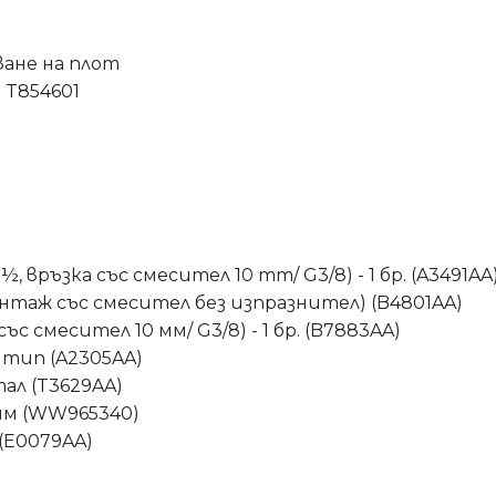
ване на плот
 T854601
връзка със смесител 10 mm/ G3/8) - 1 бр. (A3491AA
онтаж със смесител без изпразнител) (B4801AA)
с смесител 10 мм/ G3/8) - 1 бр. (B7883AA)
н тип (A2305AA)
ал (T3629AA)
мм (WW965340)
(E0079AA)