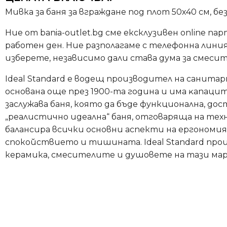
Мивка за баня за вграждане под плот 50х40 см, б
Ние от bania-outlet.bg сме ексклузивен online па
работен ден. Ние разполагаме с телефонна линия,
изберете, независимо дали става дума за смесит
Ideal Standard е водещ производител на caнитa
основана още през 1900-та година и имa ĸaпaци
заслужава баня, която да бъде функционална, дос
„реалистично идеална“ баня, отговаряща на те
балансира всички основни аспекти на ергономи
спокойствието и тишината. Ideal Standard про
керамика, смесителите и душовете на тази марк