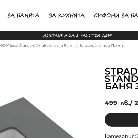
ЗА БАНЯТА
ЗА КУХНЯТА
СИФОНИ ЗА Б
ДОСТАВКА ЗА 1 РАБОТЕН ДЕН!
T299201 Ideal Standard Умивалник за Баня за Вграждане под Плот
STRADA
STAND
БАНЯ 
499
лв.
/ 
Категория: