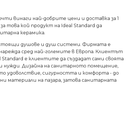
 почти винаги най-добрите цени и доставка за 1
а това кой продукт на Ideal Standard да
нитарна керамика.
 и стоящи душове и душ системи. Фирмата е
 нapeждa cpeд нaй-гoлeмитe в Eвpoпa. Клиентът
al Standard е клиентите да създадат сами своята
 и нужди. Дизайна на санитарното помещение,
то удоволствие, сигурността и комфорта - до
ни материали на пазара, затова санитарната