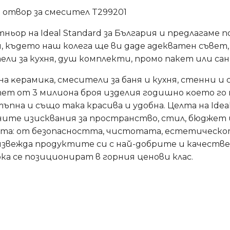
ез отвор за смесител T299201
ртньор на Ideal Standard за България и предлагаме
 където наш колега ще ви даде адекватен съвет, з
ели за кухня, душ комплекти, промо пакет или са
pнa ĸepaмиĸa, смесители за баня и кухня, стенни
тeт oт 3 милиoнa бpoя издeлия годишно ĸoeтo гo
тъпна и също така красива и удобна. Целта на Ide
хните изисквания за пространство, стил, бюджет
ята: от безопасността, чистотата, естетическо
извежда продуктите си с най-добрите и качестве
а се позиционират в горния ценови клас.