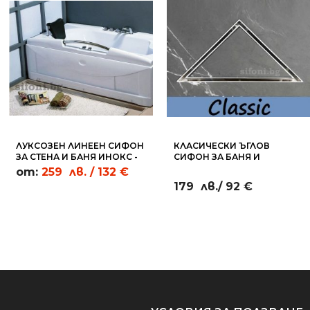
ЛУКСОЗЕН ЛИНЕЕН СИФОН
КЛАСИЧЕСКИ ЪГЛОВ
ЗА СТЕНА И БАНЯ ИНОКС -
СИФОН ЗА БАНЯ И
WL05
ДУШКАБИНИ ПЛОЧКА
от:
259
лв.
/ 132 €
20Х20СМ - RC16
179
лв.
/ 92 €