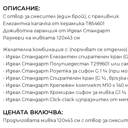
ОПИСАНИЕ:
С отвор за смесител (един брой), с преливник
Елегантна капачка от керамика T854601
Доживотна гаранция от Идеал Стандарт
Размери на мивката: 120х43 см
Желателна комбинация с: (поръчват се отделно)
- Идеал Стандарт Елегантен спирателен кран (G½, 
- Идеал Стандарт Полупиедестал T299601 или сам
- Идеал Стандарт Розетка за сифон G 1 ¼ (при м
- Идеал Стандарт Спирателен кран (G ½ , връзка съ
- Идеал Стандарт Крепежен комплект M10 x 140 
- Идеал Стандарт Хромиран сифон за мивка G1 ¼ 
- Идеал Стандарт Click-clack изпразнител от мет
ЦЕНАТА ВКЛЮЧВА:
Продълговата мивка 120х43 см с отвор за смесит