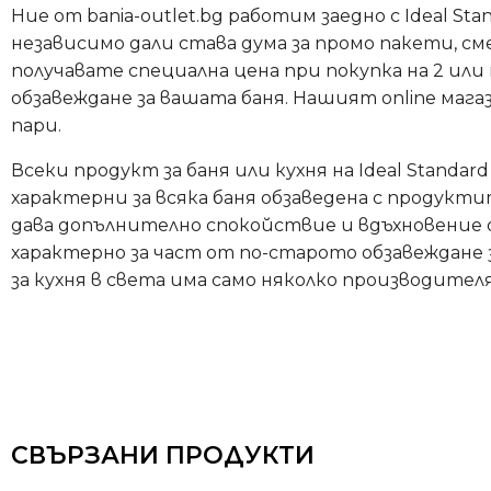
Ние от bania-outlet.bg работим заедно с Ideal S
независимо дали става дума за промо пакети, см
получавате специална цена при покупка на 2 или 
обзавеждане за вашата баня. Нашият online ма
пари.
Всеки продукт за баня или кухня на Ideal Stand
характерни за всяка баня обзаведена с продук
дава допълнително спокойствие и вдъхновение о
характерно за част от по-старото обзавеждане 
за кухня в света има само няколко производителя
СВЪРЗАНИ ПРОДУКТИ