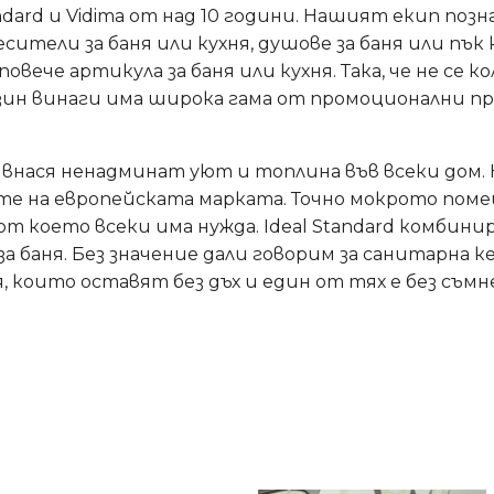
tandard и Vidima от над 10 години. Нашият екип по
есители за баня или кухня, душове за баня или пъ
повече артикула за баня или кухня. Така, че не се
газин винаги има широка гама от промоционални 
ard внася ненадминат уют и топлина във всеки до
тите на европейската марката. Точно мокрото по
т което всеки има нужда. Ideal Standard комбин
за баня. Без значение дали говорим за санитарна
, които оставят без дъх и един от тях е без съмне