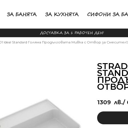
ЗА БАНЯТА
ЗА КУХНЯТА
СИФОНИ ЗА Б
ДОСТАВКА ЗА 1 РАБОТЕН ДЕН!
01 Ideal Standard Голяма Продълговата Мивка с Отвор за Смесител1
STRADA
STAND
ПРОДЪ
ОТВОР
1309
лв.
/