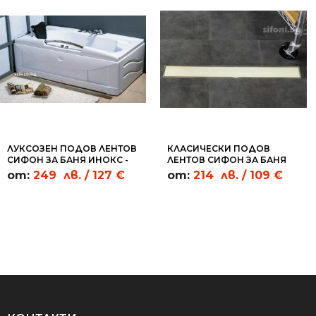
ЛУКСОЗЕН ПОДОВ ЛЕНТОВ
КЛАСИЧЕСКИ ПОДОВ
СИФОН ЗА БАНЯ ИНОКС -
ЛЕНТОВ СИФОН ЗА БАНЯ
SL05
БЯЛО СТЪКЛО - WGC07
от:
249
лв.
/ 127 €
от:
214
лв.
/ 109 €