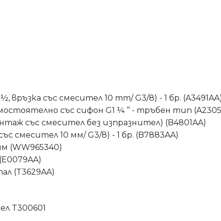
връзка със смесител 10 mm/ G3/8) - 1 бр. (A3491AA
остоятелно със сифон G1 ¼ ’’ - тръбен тип (A230
онтаж със смесител без изпразнител) (B4801AA)
с смесител 10 мм/ G3/8) - 1 бр. (B7883AA)
мм (WW965340)
(E0079AA)
ал (T3629AA)
ел T300601