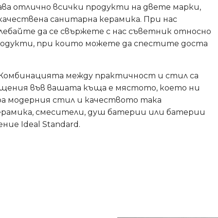
знава отлично всички продукти на двете марки,
к качествена санитарна керамика. При нас
 колебайте да се свържете с нас съветник относно
продукти, при които можете да спестите доста
м. Комбинацията между практичност и стил са
мещения във вашата къща е мястото, което ни
ира модерния стил и качеството така
 керамика, смесители, душ батерии или батерии
ние Ideal Standard.