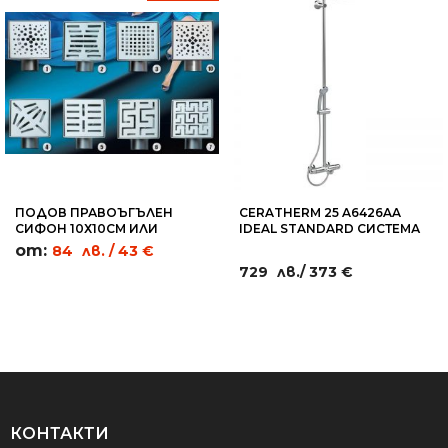
ПОДОВ ПРАВОЪГЪЛЕН
CERATHERM 25 A6426AA
СИФОН 10Х10СМ ИЛИ
IDEAL STANDARD СИСТЕМА
20Х20СМ - RC13
СТЕНЕН ТЕРМОСТАТ ЗА ВАНА
от:
84
лв.
/ 43 €
И ДУШ
729
лв.
/ 373 €
КОНТАКТИ