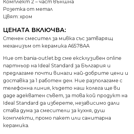
Комплект 2 – част външна
Розетка от метал
Цвят: хром
ЦЕНАТА ВКЛЮЧВА:
Стенен смесител за мивка със затварящ
механизъм от керамика A6578AA
Ние от bania-outlet.bg сме ексклузивен online
партньор на Ideal Standard за България и
предлагаме почти винаги най-добрите цени и
доставка за 1 работен ден. Ние разполагаме с
телефонна линия, където наш колега ще ви
даде адекватен съвет, за това кой продукт на
Ideal Standard да изберете, независимо дали
става дума за смесители за кухня, душ
комплекти, промо пакет или санитарна
керамика.