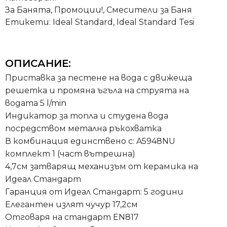
За Банята
,
Промоции!
,
Смесители за Баня
Етикети:
Ideal Standard
,
Ideal Standard Tesi
ОПИСАНИЕ:
Приставка за пестене на вода с движеща
решетка и промяна ъгъла на струята на
водата 5 l/min
Индикатор за топла и студена вода
посредством метална ръкохватка
В комбинация единствено с: A5948NU
комплект 1 (част вътрешна)
4,7см затварящ механизъм от керамика на
Идеал Стандарт
Гаранция от Идеал Стандарт: 5 години
Елегантен излят чучур 17,2см
Отговаря на стандарт EN817