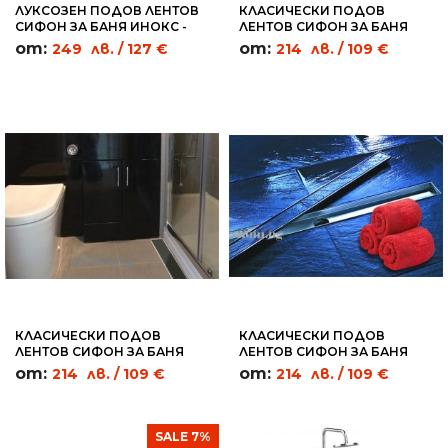
ЛУКСОЗЕН ПОДОВ ЛЕНТОВ
КЛАСИЧЕСКИ ПОДОВ
СИФОН ЗА БАНЯ ИНОКС -
ЛЕНТОВ СИФОН ЗА БАНЯ
SL05
ПРАВОЪГЪЛНИЦИ - LC02
от:
от:
249
лв.
/ 127 €
214
лв.
/ 109 €
КЛАСИЧЕСКИ ПОДОВ
КЛАСИЧЕСКИ ПОДОВ
ЛЕНТОВ СИФОН ЗА БАНЯ
ЛЕНТОВ СИФОН ЗА БАНЯ
ЧЕРНО СТЪКЛО - BGC09
ПЛОЧКА - TC12
от:
от:
214
лв.
/ 109 €
214
лв.
/ 109 €
SALE 7%